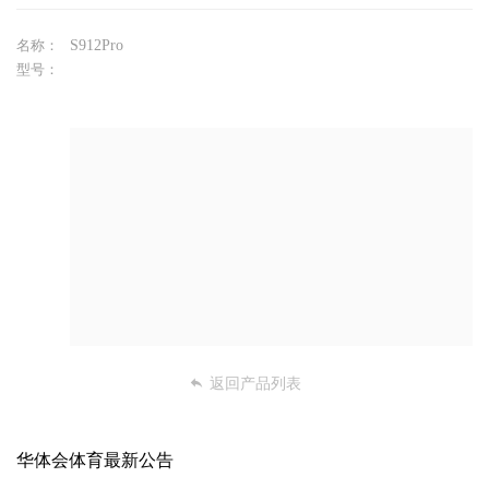
名称：
S912Pro
型号：
返回产品列表
华体会体育最新公告