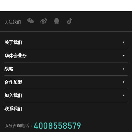
关注我们
关于我们
+
华体会业务
+
公司简介
企业文化
战略
+
华体会安全门
荣誉资质
华体会真AI锁
合作加盟
+
发展历程
三大智能
华体会静音木门
领导关怀
研发创新
加入我们
+
华体会机器人安全门
经销合作
媒体中心
战略合作
爱感真全屋智能家居
华体会招商
联系我们
人才理念
供应商加盟
工程门
社会招聘
4008558579
服务咨询电话：
校园招聘