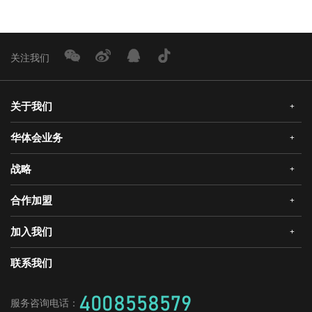
关注我们
关于我们
+
华体会业务
+
公司简介
企业文化
战略
+
华体会安全门
荣誉资质
华体会真AI锁
合作加盟
+
发展历程
三大智能
华体会静音木门
领导关怀
研发创新
加入我们
+
华体会机器人安全门
经销合作
媒体中心
战略合作
爱感真全屋智能家居
华体会招商
联系我们
人才理念
供应商加盟
工程门
社会招聘
4008558579
服务咨询电话：
校园招聘