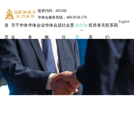
股票代码：605268
华体会服务热线：400-8558-579
English
首
关于华体
华体会业
华体会战
社会责
合作加
投资者关
联系我
页
会
务
略
任
盟
系
们