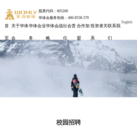
股票代码：605268
华体会服务热线：400-8558-579
English
首
关于华体
华体会业
华体会战
社会责
合作加
投资者关
联系我
页
会
务
略
任
盟
系
们
校园招聘