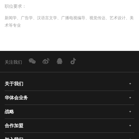
职位要求：
新闻学、广告学、汉语言文学、广播电视编导、视觉传达、艺术设计、美
术等专业
关注我们
关于我们
+
华体会业务
+
公司简介
企业文化
战略
+
华体会安全门
荣誉资质
华体会真AI锁
合作加盟
+
发展历程
三大智能
华体会静音木门
领导关怀
研发创新