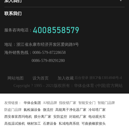
加入我们
+
华体会机器人安全门
经销合作
媒体中心
战略合作
爱感真全屋智能家居
华体会招商
联系我们
人才理念
供应商加盟
工程门
社会招聘
4008558579
服务咨询电话：
校园招聘
地址：
浙江省永康市经济开发区爱岗路9号
海外销售热线：
0086-579-87228658
0086-579-89291280
后台登录 浙ICP备13014948号-4
网站地图
设为首页
加入收藏
Copyright ? 1995 - 2021版权所有：华体会体育·(中国)官方网站
友情链接：
华体会集团
AI锁品牌
指纹锁厂家
智能安全门
智能门品牌
防盗门品牌
氦检漏设备
微流控
高能离子净化器厂家
冷却塔厂家
西安泰富西玛电机
膜分离厂家
安防监控
封箱机厂家
电动观光车
高低温试验机
钢材加工
石磨设备
私域电商系统
可曲挠橡胶接头