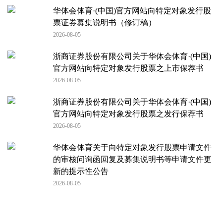
华体会体育·(中国)官方网站向特定对象发行股
票证券募集说明书（修订稿）
2026-08-05
浙商证券股份有限公司关于华体会体育·(中国)
官方网站向特定对象发行股票之上市保荐书
2026-08-05
浙商证券股份有限公司关于华体会体育·(中国)
官方网站向特定对象发行股票之发行保荐书
2026-08-05
华体会体育关于向特定对象发行股票申请文件
的审核问询函回复及募集说明书等申请文件更
新的提示性公告
2026-08-05