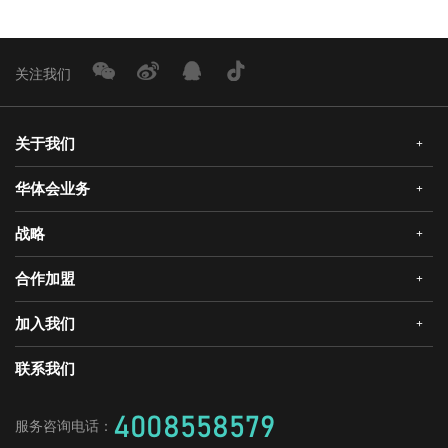
关注我们
关于我们
+
华体会业务
+
公司简介
企业文化
战略
+
华体会安全门
荣誉资质
华体会真AI锁
合作加盟
+
发展历程
三大智能
华体会静音木门
领导关怀
研发创新
加入我们
+
华体会机器人安全门
经销合作
媒体中心
战略合作
爱感真全屋智能家居
华体会招商
联系我们
人才理念
供应商加盟
工程门
社会招聘
4008558579
服务咨询电话：
校园招聘