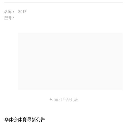
名称：
S913
型号：
返回产品列表
华体会体育最新公告