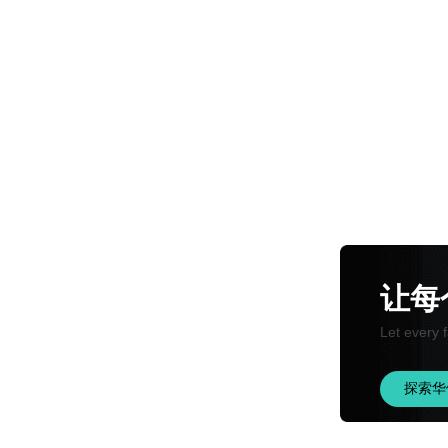
让每
Let every f
探索华