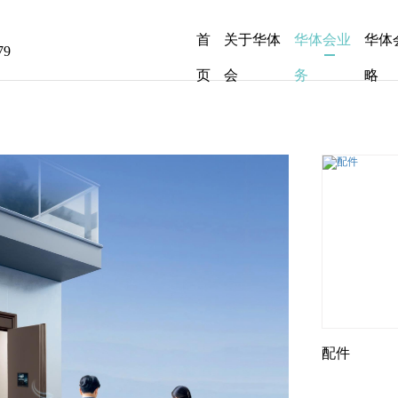
首
关于华体
华体会业
华体
79
页
会
务
略
配件