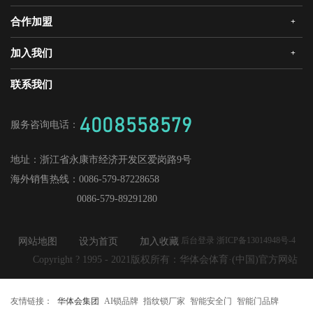
荣誉资质
华体会真AI锁
合作加盟
+
发展历程
三大智能
华体会静音木门
领导关怀
研发创新
加入我们
+
华体会机器人安全门
经销合作
媒体中心
战略合作
爱感真全屋智能家居
华体会招商
联系我们
人才理念
供应商加盟
工程门
社会招聘
4008558579
服务咨询电话：
校园招聘
地址：
浙江省永康市经济开发区爱岗路9号
海外销售热线：
0086-579-87228658
0086-579-89291280
后台登录 浙ICP备13014948号-4
网站地图
设为首页
加入收藏
Copyright ? 1995 - 2021版权所有：华体会体育·(中国)官方网站
友情链接：
华体会集团
AI锁品牌
指纹锁厂家
智能安全门
智能门品牌