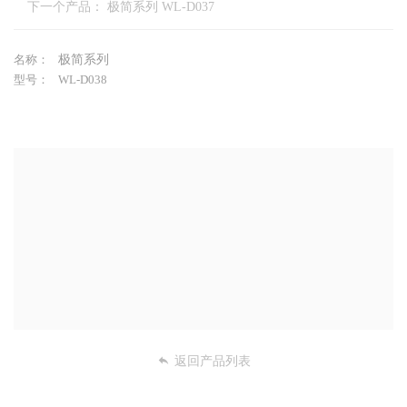
下一个产品：
极简系列 WL-D037
名称：
极简系列
型号：
WL-D038
返回产品列表