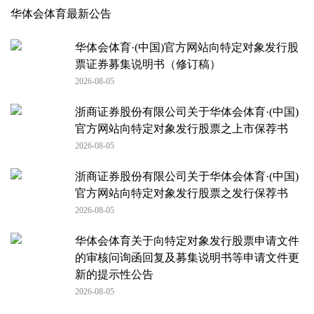
华体会体育最新公告
华体会体育·(中国)官方网站向特定对象发行股
票证券募集说明书（修订稿）
2026-08-05
浙商证券股份有限公司关于华体会体育·(中国)
官方网站向特定对象发行股票之上市保荐书
2026-08-05
浙商证券股份有限公司关于华体会体育·(中国)
官方网站向特定对象发行股票之发行保荐书
2026-08-05
华体会体育关于向特定对象发行股票申请文件
的审核问询函回复及募集说明书等申请文件更
新的提示性公告
2026-08-05