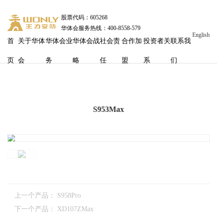
股票代码：605268
华体会服务热线：400-8558-579
English
首
关于华体
华体会业
华体会战
社会责
合作加
投资者关
联系我
页
会
务
略
任
盟
系
们
S953Max
上一个产品：
S958Pro
下一个产品：
XD107ZMax