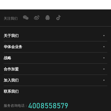
关注我们
关于我们
+
华体会业务
+
公司简介
企业文化
战略
+
华体会安全门
荣誉资质
华体会真AI锁
合作加盟
+
发展历程
三大智能
华体会静音木门
领导关怀
研发创新
加入我们
+
华体会机器人安全门
经销合作
媒体中心
战略合作
爱感真全屋智能家居
华体会招商
联系我们
人才理念
供应商加盟
工程门
社会招聘
4008558579
服务咨询电话：
校园招聘