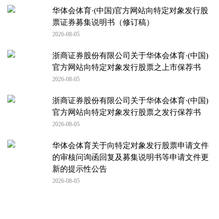
华体会体育·(中国)官方网站向特定对象发行股
票证券募集说明书（修订稿）
2026-08-05
浙商证券股份有限公司关于华体会体育·(中国)
官方网站向特定对象发行股票之上市保荐书
2026-08-05
浙商证券股份有限公司关于华体会体育·(中国)
官方网站向特定对象发行股票之发行保荐书
2026-08-05
华体会体育关于向特定对象发行股票申请文件
的审核问询函回复及募集说明书等申请文件更
新的提示性公告
2026-08-05