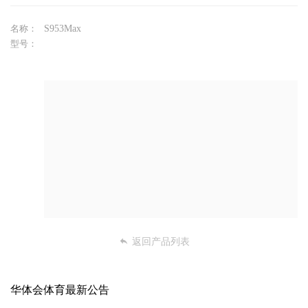
名称：
S953Max
型号：
返回产品列表
华体会体育最新公告