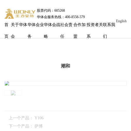
股票代码：605268
华体会服务热线：400-8558-579
English
首
关于华体
华体会业
华体会战
社会责
合作加
投资者关
联系我
页
会
务
略
任
盟
系
们
潮和
上一个产品：
Y106
下一个产品：
萨博