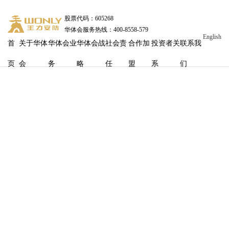
股票代码：605268
华体会服务热线：400-8558-579
English
首
关于华体
华体会业
华体会战
社会责
合作加
投资者关
联系我
页
会
务
略
任
盟
系
们
AI锁到底有多少反人类设计？看完连夜换掉
发布时间
：2026-07-07 16:28:34
浏览量：
463
AI锁到底有多少反人类设计？看完
连夜换掉
618大促刚过，社交平台上一片热闹——有人晒开箱，有人
吐槽翻车，更多的人在评论区哀嚎："买的时候说的天花乱
坠，装完才发现满满都是槽点"翻了几百条真实买家吐槽，
AI锁界的"反人类设计"，远比想象中离谱。今天就来盘一
盘，市面上那些AI锁的“反人类设计”。