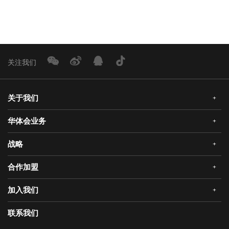
关注我们
关于我们
+
华体会业务
+
公司简介
企业文化
战略
+
华体会安全门
荣誉资质
华体会真AI锁
合作加盟
+
发展历程
三大智能
华体会静音木门
领导关怀
研发创新
加入我们
+
华体会机器人安全门
经销合作
媒体中心
战略合作
爱感真全屋智能家居
华体会招商
联系我们
人才理念
供应商加盟
工程门