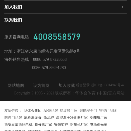
华体会静音木门
领导关怀
研发创新
加入我们
+
华体会机器人安全门
经销合作
媒体中心
战略合作
爱感真全屋智能家居
华体会招商
联系我们
人才理念
供应商加盟
工程门
社会招聘
4008558579
服务咨询电话：
校园招聘
地址：
浙江省永康市经济开发区爱岗路9号
海外销售热线：
0086-579-87228658
0086-579-89291280
后台登录 浙ICP备13014948号-4
网站地图
设为首页
加入收藏
Copyright ? 1995 - 2021版权所有：华体会体育·(中国)官方网站
友情链接：
华体会集团
AI锁品牌
指纹锁厂家
智能安全门
智能门品牌
防盗门品牌
氦检漏设备
微流控
高能离子净化器厂家
冷却塔厂家
西安泰富西玛电机
膜分离厂家
安防监控
封箱机厂家
电动观光车