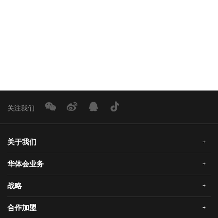
下一篇：
三十正燃，智领未来｜华体会2026经销商大会盛大启幕：共赴
分享：
返回新闻列表
关注我们
关于我们
+
华体会业务
+
公司简介
企业文化
战略
+
华体会安全门
荣誉资质
华体会真AI锁
合作加盟
+
发展历程
三大智能