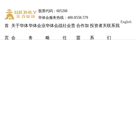
股票代码：605268
华体会服务热线：400-8558-579
English
首
关于华体
华体会业
华体会战
社会责
合作加
投资者关
联系我
页
会
务
略
任
盟
系
们
华体会×尚普咨询丨《2025中国智能门行业消费洞察白皮
书》正式发布，引领高端品智生活消费趋势
发布时间
：2026-03-25 13:00:52
浏览量：
1216
3月5日，在华体会2026年经销商大会之际，华体会携手深耕市
场调研近20载的尚普咨询集团，重磅发布了《智启未来——2025中
国智能门行业消费洞察白皮书》（以下简称白皮书）。这
不仅代表