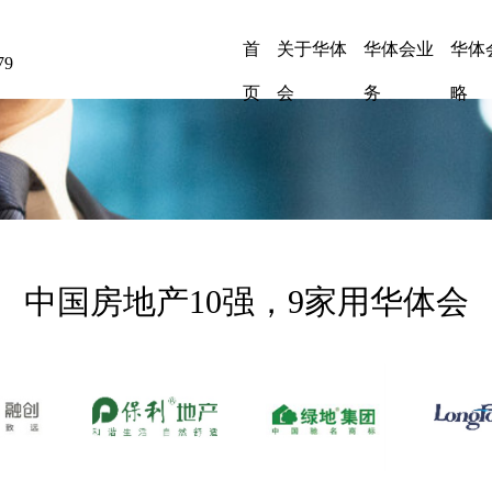
首
关于华体
华体会业
华体
79
页
会
务
略
中国房地产10强，9家用华体会